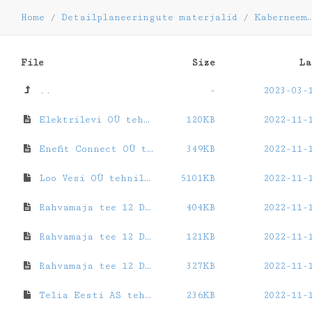
Home
/
Detailplaneeringute materjalid
/
Kaberneeme küla, Rahvamaja tee 12
File
Size
La
..
-
2023-03-
Elektrilevi OÜ tehnilised tingimused.pdf
120KB
2022-11-
Enefit Connect OÜ tehnilised tingimused.pdf
349KB
2022-11-
Loo Vesi OÜ tehnilised tingimused.asice
5101KB
2022-11-
Rahvamaja tee 12 DP Illustreeriv joonis.pdf
404KB
2022-11-
Rahvamaja tee 12 DP Lisade sisukord.doc
121KB
2022-11-
Rahvamaja tee 12 DP Lisade sisukord.pdf
327KB
2022-11-
Telia Eesti AS tehnilised tingimused.bdoc
236KB
2022-11-