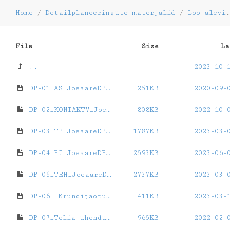
Home
/
Detailplaneeringute materjalid
/
Loo alevik, Jõeääre
File
Size
La
..
-
2023-10-
DP-01_AS_JoeaareDP.pdf
251KB
2020-09-
DP-02_KONTAKTV_JoeaareDP.pdf
808KB
2022-10-
DP-03_TP_JoeaareDP_2023_03_03.pdf
1787KB
2023-03-
DP-04_PJ_JoeaareDP_2023_03_17.pdf
2593KB
2023-06-
DP-05_TEH_JoeaareDP_2023_03_03.pdf
2737KB
2023-03-
DP-06_ Krundijaotus_Joeaare_DP_2023_03_17.pdf
411KB
2023-03-
DP-07_Telia uhenduse skeem.pdf
965KB
2022-02-